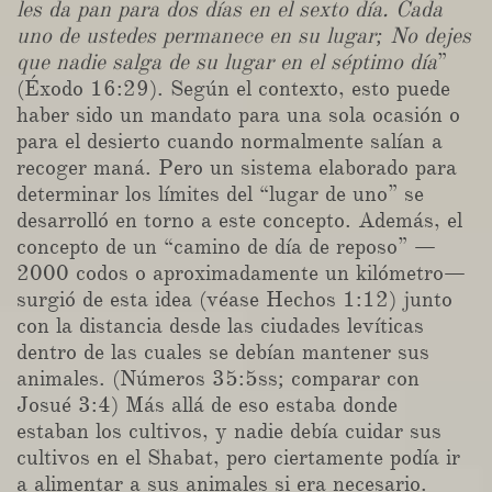
les da pan para dos días en el sexto día. Cada
uno de ustedes permanece en su lugar; No dejes
que nadie salga de su lugar en el séptimo día
”
(Éxodo 16:29). Según el contexto, esto puede
haber sido un mandato para una sola ocasión o
para el desierto cuando normalmente salían a
recoger maná. Pero un sistema elaborado para
determinar los límites del “lugar de uno” se
desarrolló en torno a este concepto. Además, el
concepto de un “camino de día de reposo” —
2000 codos o aproximadamente un kilómetro—
surgió de esta idea (véase Hechos 1:12) junto
con la distancia desde las ciudades levíticas
dentro de las cuales se debían mantener sus
animales. (Números 35:5ss; comparar con
Josué 3:4) Más allá de eso estaba donde
estaban los cultivos, y nadie debía cuidar sus
cultivos en el Shabat, pero ciertamente podía ir
a alimentar a sus animales si era necesario.