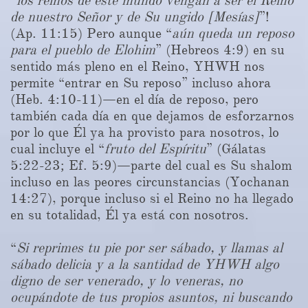
“
los reinos de este mundo vengan a ser el Reino
de nuestro Señor y de Su ungido [Mesías]
”!
(Ap. 11:15) Pero aunque “
aún queda un reposo
para el pueblo de Elohim
” (Hebreos 4:9) en su
sentido más pleno en el Reino, YHWH nos
permite “entrar en Su reposo” incluso ahora
(Heb. 4:10-11)—en el día de reposo, pero
también cada día en que dejamos de esforzarnos
por lo que Él ya ha provisto para nosotros, lo
cual incluye el “
fruto del Espíritu
” (Gálatas
5:22-23; Ef. 5:9)—parte del cual es Su shalom
incluso en las peores circunstancias (Yochanan
14:27), porque incluso si el Reino no ha llegado
en su totalidad, Él ya está con nosotros.
“
Si reprimes tu pie por ser sábado, y llamas al
sábado delicia y a la santidad de YHWH algo
digno de ser venerado, y lo veneras, no
ocupándote de tus propios asuntos, ni buscando