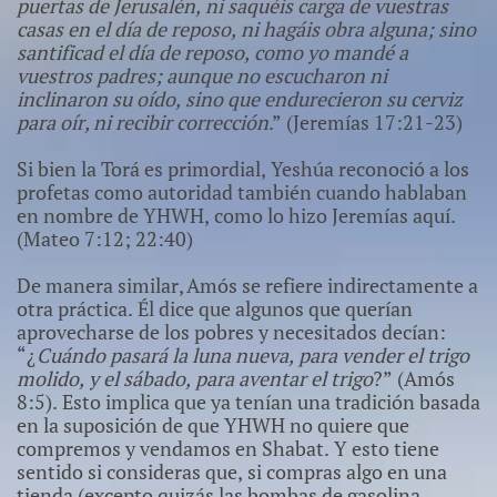
puertas de Jerusalén, ni saquéis carga de vuestras
casas en el día de reposo, ni hagáis obra alguna; sino
santificad el día de reposo, como yo mandé a
vuestros padres; aunque no escucharon ni
inclinaron su oído, sino que endurecieron su cerviz
para oír, ni recibir corrección
.” (Jeremías 17:21-23)
Si bien la Torá es primordial, Yeshúa reconoció a los
profetas como autoridad también cuando hablaban
en nombre de YHWH, como lo hizo Jeremías aquí.
(Mateo 7:12; 22:40)
De manera similar, Amós se refiere indirectamente a
otra práctica. Él dice que algunos que querían
aprovecharse de los pobres y necesitados decían:
“¿
Cuándo pasará la luna nueva, para vender el trigo
molido, y el sábado, para aventar el trigo
?” (Amós
8:5). Esto implica que ya tenían una tradición basada
en la suposición de que YHWH no quiere que
compremos y vendamos en Shabat. Y esto tiene
sentido si consideras que, si compras algo en una
tienda (excepto quizás las bombas de gasolina