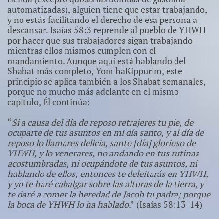
automatizadas), alguien tiene que estar trabajando,
y no estás facilitando el derecho de esa persona a
descansar. Isaías 58:3 reprende al pueblo de YHWH
por hacer que sus trabajadores sigan trabajando
mientras ellos mismos cumplen con el
mandamiento. Aunque aquí está hablando del
Shabat más completo, Yom haKippurim, este
principio se aplica también a los Shabat semanales,
porque no mucho más adelante en el mismo
capítulo, Él continúa:
“
Si a causa del día de reposo retrajeres tu pie, de
ocuparte de tus asuntos en mi día santo, y al día de
reposo lo llamares delicia, santo [día] glorioso de
YHWH, y lo venerares, no andando en tus rutinas
acostumbradas, ni ocupándote de tus asuntos, ni
hablando de ellos, entonces te deleitarás en YHWH,
y yo te haré cabalgar sobre las alturas de la tierra, y
te daré a comer la heredad de Jacob tu padre; porque
la boca de YHWH lo ha hablado
.” (Isaías 58:13-14)