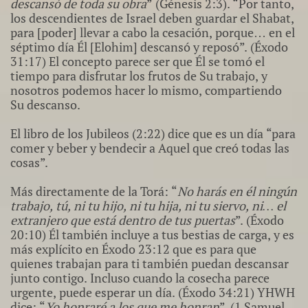
descansó de toda su obra
” (Génesis 2:3). “Por tanto,
los descendientes de Israel deben guardar el Shabat,
para [poder] llevar a cabo la cesación, porque… en el
séptimo día Él [Elohim] descansó y reposó”. (Éxodo
31:17) El concepto parece ser que Él se tomó el
tiempo para disfrutar los frutos de Su trabajo, y
nosotros podemos hacer lo mismo, compartiendo
Su descanso.
El libro de los Jubileos (2:22) dice que es un día “para
comer y beber y bendecir a Aquel que creó todas las
cosas”.
Más directamente de la Torá: “
No harás en él ningún
trabajo, tú, ni tu hijo, ni tu hija, ni tu siervo, ni… el
extranjero que está dentro de tus puertas
”. (Éxodo
20:10) Él también incluye a tus bestias de carga, y es
más explícito en Éxodo 23:12 que es para que
quienes trabajan para ti también puedan descansar
junto contigo. Incluso cuando la cosecha parece
urgente, puede esperar un día. (Éxodo 34:21) YHWH
dice: “
Yo honraré a los que me honran
”. (1 Samuel