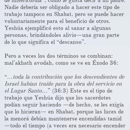
de misericordia”, como le gusta decir a mi padre.
Nadie debería ser obligado a hacer este tipo de
trabajo tampoco en Shabat, pero se puede hacer
voluntariamente para el beneficio de otros.
Yeshúa ejemplificó esto al sanar a algunas
personas, brindándoles alivio—una gran parte
de lo que significa el “descanso”.
Pero a veces los dos términos se combinan:
mal’akhath avodah, como se ve en Éxodo 36:
“…
toda la contribución que los descendientes de
Israel habían traído para la obra del servicio en
el Lugar Santo
…” (36:3) Este es el tipo de
trabajo que Yeshúa dijo que los sacerdotes
podían seguir haciendo —de hecho, se les exigía
que lo hicieran— en Shabat, porque las luces de
la menorá debían mantenerse encendidas tamid
—todo el tiempo (a veces era necesario encender