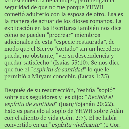
la descendencia de la mujer, pero tengan la
seguridad de que no fue porque YHWH
cometió adulterio con la esposa de otro. Esa es
la manera de actuar de los dioses romanos. La
explicación en las Escrituras también nos dice
cómo se pueden “procrear” miembros
adicionales de esta “especie restaurada”, de
modo que el Siervo “cortado” sin un heredero
pueda, no obstante, “ver su descendencia y
quedar satisfecho” (Isaías 53:10). Se nos dice
que fue el “
espíritu de santidad
” lo que le
permitió a Miryam concebir. (Lucas 1:35)
Después de su resurrección, Yeshúa “sopló”
sobre sus seguidores y les dijo: “
Recibid el
espíritu de santidad
” (Juan/Yojanán 20:22).
Esto es paralelo al soplo de YHWH sobre Adán
con el aliento de vida (Gén. 2:7). Él se había
convertido en un “
espíritu vivificante
” (1 Cor.